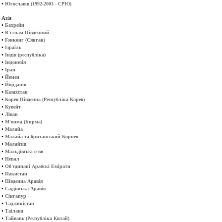
•
Югославія (1992-2003 - СРЮ)
Азія
•
Бахрейн
•
В'єтнам Південний
•
Гонконг (Сянган)
•
Ізраїль
•
Індія (республіка)
•
Індонезія
•
Іран
•
Йемен
•
Йорданія
•
Казахстан
•
Корея Південна (Республіка Корея)
•
Кувейт
•
Ліван
•
М'янма (Бирма)
•
Малайа
•
Малайа та британський Борнео
•
Малайзія
•
Мальдівські о-ви
•
Непал
•
Об'єдинані Арабскі Емірати
•
Пакистан
•
Південна Аравія
•
Саудівська Аравія
•
Сінгапур
•
Таджикістан
•
Таїланд
•
Тайвань (Республіка Китай)