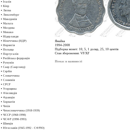
•
Італія
•
Кіпр
•
Литва
•
Люксембург
•
Македонія
•
Мальта
•
Молдова
•
Монако
•
Нідерланди
•
Німеччина (НДР)
Ямайка
•
1994-2008
Норвегія
Підборка монет: 10, 5, 1 долар, 25, 10 центів
•
Польща
Стан збереження: VF/XF
•
Португалія
•
Російська федерація
Немає в наявності
•
Румунія
•
Саар (Саарланд)
•
Сербія
•
Словаччина
•
Словенія
•
СРСР
•
Угорщина
•
Фінляндія
•
Франція
•
Хорватія
•
Чехія
•
Чехословаччина (1918-1939)
•
ЧССР (1960-1990)
•
ЧСФР (1990-1993)
•
Швеція
•
Югославія (1945-1992 - СФРЮ)