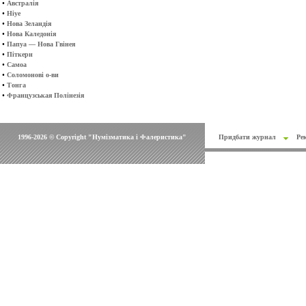
•
Австралія
•
Ніуе
•
Нова Зеландія
•
Нова Каледонія
•
Папуа — Нова Гвінея
•
Піткерн
•
Самоа
•
Соломонові о-ви
•
Тонга
•
Французськая Полінезія
1996-2026 © Copyright "Нумізматика і Фалеристика"
Придбати журнал
Ре