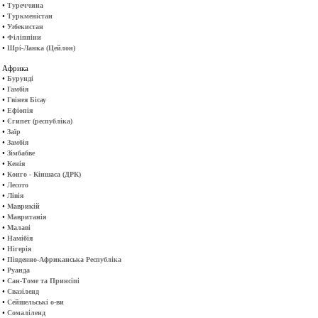
•
Туреччина
•
Туркменістан
•
Узбекистан
•
Філіппіни
•
Шрі-Ланка (Цейлон)
Африка
•
Бурунді
•
Гамбія
•
Гвінея Бісау
•
Ефіопія
•
Єгипет (республіка)
•
Заїр
•
Замбія
•
Зімбабве
•
Кенія
•
Конго - Кіншаса (ДРК)
•
Лесото
•
Лівія
•
Маврикій
•
Мавританія
•
Малаві
•
Намібія
•
Нігерія
•
Південно-Африканська Республіка
•
Руанда
•
Сан-Томе та Принсіпі
•
Свазіленд
•
Сейшельські о-ви
•
Сомаліленд