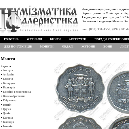
Довідково-інформаційний журнал
Зареєстровано в Міністерстві Укр
Свідоцтво про реєстрацію КВ 232
Засновник і видавець Максим Заг
тел.:
(050) 331-1550, (097) 081-
ГОЛОВНА
ЖУРНАЛИ
КНИГИ
АКСЕСУАРИ
ПОРАДИ КОЛЕКЦІОНЕ
ДЛЯ ПОЧАТКІВЦІВ
МОНЕТИ
МЕДАЛІ
ЖЕТОНИ
БОНИ
ЛИСТ
Монети
Європа
•
Австрія
•
Албанія
•
Бельгія
•
Білорусь
•
Болгарія
•
Боснія і Герцоговина
•
Великобританія
•
Гібралтар
•
Греція
•
Грузія
•
Данія
•
Естонія
•
Ісландія
•
Іспанія