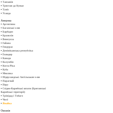
•
Танзанія
•
Тристан да Кунья
•
Туніс
•
Уганда
Америка
•
Аргентина
•
Багамські о-ви
•
Барбадос
•
Бразилія
•
Венесуела
•
Гайана
•
Гондурас
•
Домініканська республіка
•
Еквадор
•
Канада
•
Колумбія
•
Коста-Ріка
•
Куба
•
Мексика
•
Нідерландські Антільськие о-ви
•
Парагвай
•
Перу
•
Східно-Карибські штати (Британські
Карибські території)
•
Трінідад і Тобаго
•
Чилі
•
Ямайка
Океанія