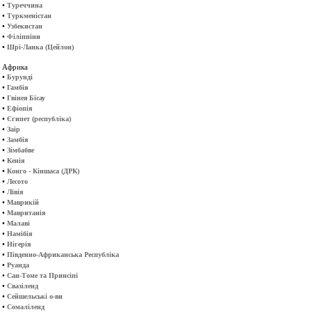
•
Туреччина
•
Туркменістан
•
Узбекистан
•
Філіппіни
•
Шрі-Ланка (Цейлон)
Африка
•
Бурунді
•
Гамбія
•
Гвінея Бісау
•
Ефіопія
•
Єгипет (республіка)
•
Заїр
•
Замбія
•
Зімбабве
•
Кенія
•
Конго - Кіншаса (ДРК)
•
Лесото
•
Лівія
•
Маврикій
•
Мавританія
•
Малаві
•
Намібія
•
Нігерія
•
Південно-Африканська Республіка
•
Руанда
•
Сан-Томе та Принсіпі
•
Свазіленд
•
Сейшельські о-ви
•
Сомаліленд