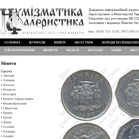
Довідково-інформаційний журнал
Зареєстровано в Міністерстві Укр
Свідоцтво про реєстрацію КВ 232
Засновник і видавець Максим Заг
тел.:
(050) 331-1550, (097) 081-
ГОЛОВНА
ЖУРНАЛИ
КНИГИ
АКСЕСУАРИ
ПОРАДИ КОЛЕКЦІОНЕ
ДЛЯ ПОЧАТКІВЦІВ
МОНЕТИ
МЕДАЛІ
ЖЕТОНИ
БОНИ
ЛИСТ
Монети
Європа
•
Австрія
•
Албанія
•
Бельгія
•
Білорусь
•
Болгарія
•
Боснія і Герцоговина
•
Великобританія
•
Гібралтар
•
Греція
•
Грузія
•
Данія
•
Естонія
•
Ісландія
•
Іспанія