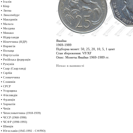
•
Італія
•
Кіпр
•
Литва
•
Люксембург
•
Македонія
•
Мальта
•
Молдова
•
Монако
•
Нідерланди
Ямайка
•
Німеччина (НДР)
1969-1989
•
Норвегія
Підборка монет: 50, 25, 20, 10, 5, 1 цент
•
Польща
Стан збереження: VF/XF
•
Португалія
Опис: Монеты Ямайки 1969-1989 гг.
•
Російська федерація
•
Румунія
Немає в наявності
•
Саар (Саарланд)
•
Сербія
•
Словаччина
•
Словенія
•
СРСР
•
Угорщина
•
Фінляндія
•
Франція
•
Хорватія
•
Чехія
•
Чехословаччина (1918-1939)
•
ЧССР (1960-1990)
•
ЧСФР (1990-1993)
•
Швеція
•
Югославія (1945-1992 - СФРЮ)