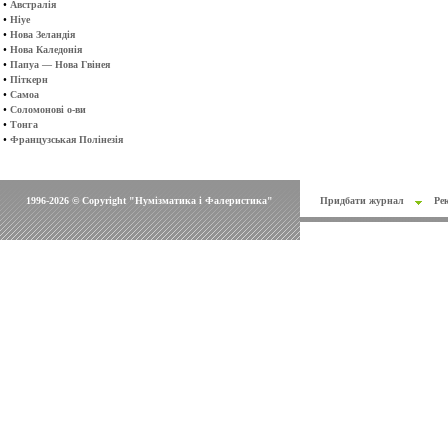
•
Австралія
•
Ніуе
•
Нова Зеландія
•
Нова Каледонія
•
Папуа — Нова Гвінея
•
Піткерн
•
Самоа
•
Соломонові о-ви
•
Тонга
•
Французськая Полінезія
1996-2026 © Copyright "Нумізматика і Фалеристика"
Придбати журнал
Ре