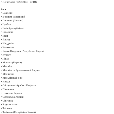
•
Югославія (1992-2003 - СРЮ)
Азія
•
Бахрейн
•
В'єтнам Південний
•
Гонконг (Сянган)
•
Ізраїль
•
Індія (республіка)
•
Індонезія
•
Іран
•
Йемен
•
Йорданія
•
Казахстан
•
Корея Південна (Республіка Корея)
•
Кувейт
•
Ліван
•
М'янма (Бирма)
•
Малайа
•
Малайа та британський Борнео
•
Малайзія
•
Мальдівські о-ви
•
Непал
•
Об'єдинані Арабскі Емірати
•
Пакистан
•
Південна Аравія
•
Саудівська Аравія
•
Сінгапур
•
Таджикістан
•
Таїланд
•
Тайвань (Республіка Китай)