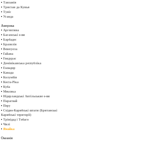
•
Танзанія
•
Тристан да Кунья
•
Туніс
•
Уганда
Америка
•
Аргентина
•
Багамські о-ви
•
Барбадос
•
Бразилія
•
Венесуела
•
Гайана
•
Гондурас
•
Домініканська республіка
•
Еквадор
•
Канада
•
Колумбія
•
Коста-Ріка
•
Куба
•
Мексика
•
Нідерландські Антільськие о-ви
•
Парагвай
•
Перу
•
Східно-Карибські штати (Британські
Карибські території)
•
Трінідад і Тобаго
•
Чилі
•
Ямайка
Океанія