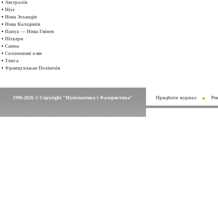
•
Австралія
•
Ніуе
•
Нова Зеландія
•
Нова Каледонія
•
Папуа — Нова Гвінея
•
Піткерн
•
Самоа
•
Соломонові о-ви
•
Тонга
•
Французськая Полінезія
1996-2026 © Copyright "Нумізматика і Фалеристика"
Придбати журнал
Ре