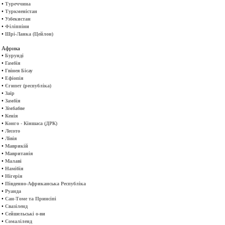
•
Туреччина
•
Туркменістан
•
Узбекистан
•
Філіппіни
•
Шрі-Ланка (Цейлон)
Африка
•
Бурунді
•
Гамбія
•
Гвінея Бісау
•
Ефіопія
•
Єгипет (республіка)
•
Заїр
•
Замбія
•
Зімбабве
•
Кенія
•
Конго - Кіншаса (ДРК)
•
Лесото
•
Лівія
•
Маврикій
•
Мавританія
•
Малаві
•
Намібія
•
Нігерія
•
Південно-Африканська Республіка
•
Руанда
•
Сан-Томе та Принсіпі
•
Свазіленд
•
Сейшельські о-ви
•
Сомаліленд