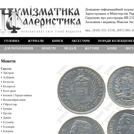
Довідково-інформаційний журнал
Зареєстровано в Міністерстві Укр
Свідоцтво про реєстрацію КВ 232
Засновник і видавець Максим Заг
тел.:
(050) 331-1550, (097) 081-
ГОЛОВНА
ЖУРНАЛИ
КНИГИ
АКСЕСУАРИ
ПОРАДИ КОЛЕКЦІОНЕ
ДЛЯ ПОЧАТКІВЦІВ
МОНЕТИ
МЕДАЛІ
ЖЕТОНИ
БОНИ
ЛИСТ
Монети
Європа
•
Австрія
•
Албанія
•
Бельгія
•
Білорусь
•
Болгарія
•
Боснія і Герцоговина
•
Великобританія
•
Гібралтар
•
Греція
•
Грузія
•
Данія
•
Естонія
•
Ісландія
•
Іспанія