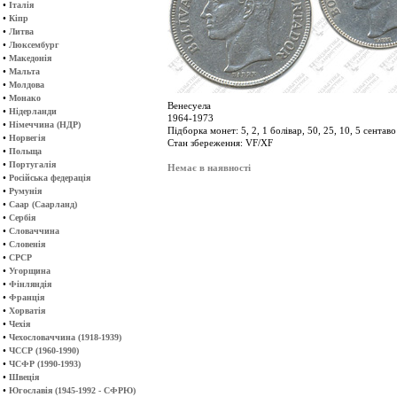
•
Італія
•
Кіпр
•
Литва
•
Люксембург
•
Македонія
•
Мальта
•
Молдова
•
Монако
Венесуела
•
Нідерланди
1964-1973
•
Німеччина (НДР)
Підборка монет: 5, 2, 1 болівар, 50, 25, 10, 5 сентаво
•
Норвегія
Стан збереження: VF/XF
•
Польща
•
Португалія
Немає в наявності
•
Російська федерація
•
Румунія
•
Саар (Саарланд)
•
Сербія
•
Словаччина
•
Словенія
•
СРСР
•
Угорщина
•
Фінляндія
•
Франція
•
Хорватія
•
Чехія
•
Чехословаччина (1918-1939)
•
ЧССР (1960-1990)
•
ЧСФР (1990-1993)
•
Швеція
•
Югославія (1945-1992 - СФРЮ)