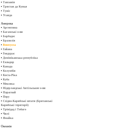
•
Танзанія
•
Тристан да Кунья
•
Туніс
•
Уганда
Америка
•
Аргентина
•
Багамські о-ви
•
Барбадос
•
Бразилія
•
Венесуела
•
Гайана
•
Гондурас
•
Домініканська республіка
•
Еквадор
•
Канада
•
Колумбія
•
Коста-Ріка
•
Куба
•
Мексика
•
Нідерландські Антільськие о-ви
•
Парагвай
•
Перу
•
Східно-Карибські штати (Британські
Карибські території)
•
Трінідад і Тобаго
•
Чилі
•
Ямайка
Океанія