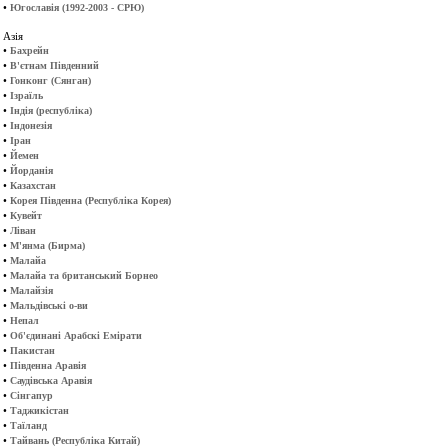
•
Югославія (1992-2003 - СРЮ)
Азія
•
Бахрейн
•
В'єтнам Південний
•
Гонконг (Сянган)
•
Ізраїль
•
Індія (республіка)
•
Індонезія
•
Іран
•
Йемен
•
Йорданія
•
Казахстан
•
Корея Південна (Республіка Корея)
•
Кувейт
•
Ліван
•
М'янма (Бирма)
•
Малайа
•
Малайа та британський Борнео
•
Малайзія
•
Мальдівські о-ви
•
Непал
•
Об'єдинані Арабскі Емірати
•
Пакистан
•
Південна Аравія
•
Саудівська Аравія
•
Сінгапур
•
Таджикістан
•
Таїланд
•
Тайвань (Республіка Китай)