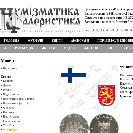
Довідково-інформаційний журнал
Зареєстровано в Міністерстві Укр
Свідоцтво про реєстрацію КВ 232
Засновник і видавець Максим Заг
тел.:
(050) 331-1550, (097) 081-
ГОЛОВНА
ЖУРНАЛИ
КНИГИ
АКСЕСУАРИ
ПОРАДИ КОЛЕКЦІОНЕ
ДЛЯ ПОЧАТКІВЦІВ
МОНЕТИ
МЕДАЛІ
ЖЕТОНИ
БОНИ
ЛИСТ
Монети
Фінлянд
•
Всі країни
Республі
Європа
Площа: 3
•
Бельгія
Населенн
•
Данія
Столиця:
•
Італія
Мова: фі
•
Нідерланди
Грошова 
•
Німеччина (1871-1918)
•
Німеччина (ФРН)
•
О-в Мен
•
Польща
•
Португалія
•
Словаччина
•
Україна
•
Фінляндія