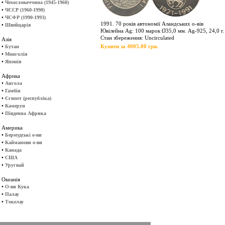
•
Чехословаччина (1945-1960)
•
ЧССР (1960-1990)
•
ЧСФР (1990-1993)
1991. 70 років автономії Аландських о-вів
•
Швейцарія
Ювілейна Ag: 100 марок Ø35,0 мм. Ag-925, 24,0 г.
Стан збереження: Uncirculated
Азія
•
Купити за 4005.00 грн.
Бутан
•
Монголія
•
Японія
Африка
•
Ангола
•
Гамбія
•
Єгипет (республіка)
•
Камерун
•
Південна Африка
Америка
•
Бермудські о-ви
•
Кайманови о-ви
•
Канада
•
США
•
Уругвай
Океанія
•
О-ви Кука
•
Палау
•
Токелау